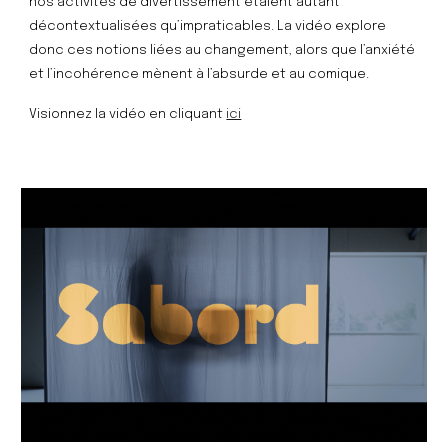
nos activités de divertissement étaient autant 
décontextualisées qu’impraticables. La vidéo explore 
donc ces notions liées au changement, alors que l’anxiété 
et l’incohérence mènent à l’absurde et au comique.
Visionnez la vidéo en cliquant 
ici